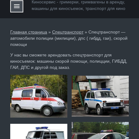
Киносервис - гримерки, гримвагены в аренду,
menu
машины для киноcъемок, транспорт для кино
Главная страница
»
Cпецтранспорт
»
Cпецтранспорт —
автомобили полиции (милиции), дпс ( гибдд, гаи), скорой
помощи
У нас вы сможете арендовать спецтранспорт для
киносъемок: машины скорой помощи, полицции, ГИБДД,
ГАИ, ДПС и другой под заказ.